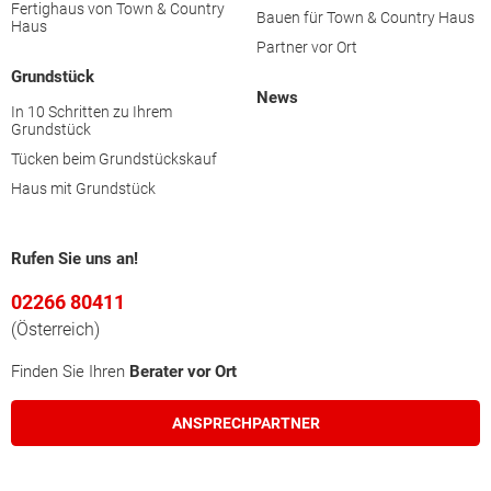
Fertighaus von Town & Country
Grieskirchen
Bauen für Town & Country Haus
Haus
Partner vor Ort
Kirchdorf an der Krems
Grundstück
News
In 10 Schritten zu Ihrem
Grundstück
Linz (Stadt)
Tücken beim Grundstückskauf
Haus mit Grundstück
Linz-Land
Perg
Rufen Sie uns an!
02266 80411
Ried im Innkreis
(Österreich)
Finden Sie Ihren
Berater vor Ort
Rohrbach
ANSPRECHPARTNER
Schärding