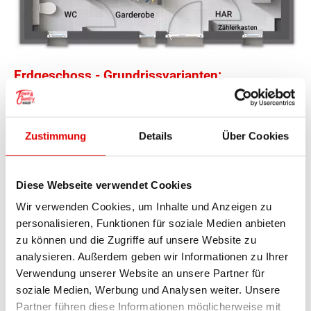
Arbeitsplatz – jedes Familienmitglied findet hier
Arbeitsplatz – jedes Familienmitglied findet hier
seinen Platz. Die ausgewogene Raumaufteilung
seinen Platz. Die ausgewogene Raumaufteilung
Spittal an der Drau
schafft ein wohliges Wohngefühl und sorgt dafür,
schafft ein wohliges Wohngefühl und sorgt dafür,
dass sich jeder vom ersten Tag an zuhause fühlt.
dass sich jeder vom ersten Tag an zuhause fühlt.
Sankt Veit an der Glan
Erdgeschoss - Grundrissvarianten:
Villach (Stadt)
Zustimmung
Details
Über Cookies
Standard
Völkermarkt
Bodenbelagsfläche Erdgeschoss
Diese Webseite verwendet Cookies
Villach Land
Wir verwenden Cookies, um Inhalte und Anzeigen zu
Wohnen
28.42 m²
personalisieren, Funktionen für soziale Medien anbieten
Wolfsberg
zu können und die Zugriffe auf unsere Website zu
Küche
10.37 m²
analysieren. Außerdem geben wir Informationen zu Ihrer
Bruck-Mürzzuschlag
Verwendung unserer Website an unsere Partner für
WC
2.25 m²
soziale Medien, Werbung und Analysen weiter. Unsere
Deutschlandsberg
Partner führen diese Informationen möglicherweise mit
Diele
10.99 m²