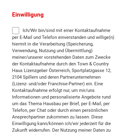
Melk
Einwilligung
Mistelbach
Ich/Wir bin/sind mit einer Kontaktaufnahme
Neunkirchen
per E-Mail und Telefon einverstanden und willige(n)
hiermit in die Verarbeitung (Speicherung,
Verwendung, Nutzung und Übermittlung)
Sankt Pölten (Stadt)
meiner/unserer vorstehenden Daten zum Zwecke
der Kontaktaufnahme durch den Town & Country
Sankt Pölten (Land)
Haus Lizenzgeber Österreich, Sportplatzgasse 12,
2104 Spillern und deren Partnerunternehmen
(Lizenz- und/oder Franchise-Partner) ein. Eine
Scheibbs
Kontaktaufnahme erfolgt nur, um mir/uns
Informationen und personalisierte Angebote rund
Tulln
um das Thema Hausbau per Brief, per E-Mail, per
Telefon, per Chat oder durch einen persönlichen
Ansprechpartner zukommen zu lassen. Diese
Wiener Neustadt (Land)
Einwilligung kann/können ich/wir jederzeit für die
Zukunft widerrufen. Der Nutzung meiner Daten zu