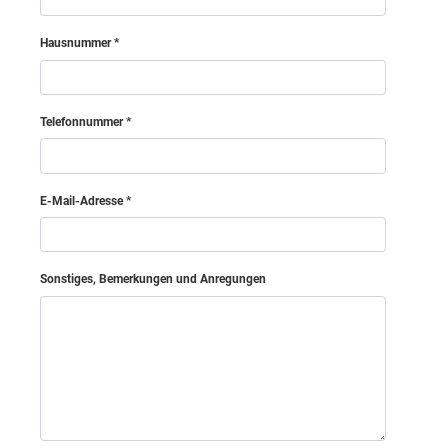
Gänserndorf
Hausnummer
Hollabrunn
Horn
Telefonnummer
Korneuburg
E-Mail-Adresse
Krems (Land)
Sonstiges, Bemerkungen und Anregungen
Krems an der Donau (Stadt)
Lilienfeld
Mödling