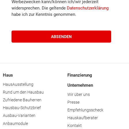
Wiener Neustadt (Stadt)
Werbezwecken kann/können ich/wir jederzeit
widersprechen. Die geltende
Datenschutzerklärung
habe ich zur Kenntnis genommen.
Waidhofen an der Thaya
Waidhofen an der Ybbs
Zwettl
Braunau am Inn
Haus
Finanzierung
Eferding
HausAusstellung
Unternehmen
Rund um den Hausbau
Wir über uns
Freistadt
Zufriedene Bauherren
Presse
Hausbau-Schutzbrief
Empfehlungsscheck
Gmunden
Ausbau-Varianten
Hauskaufberater
Anbaumodule
Kontakt