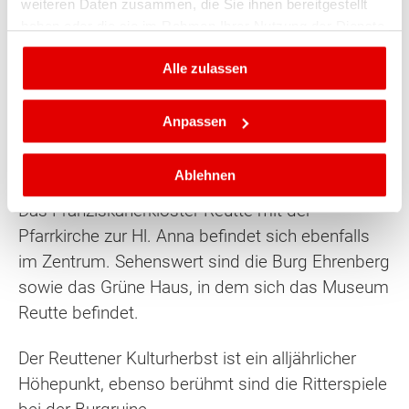
weiteren Daten zusammen, die Sie ihnen bereitgestellt
Im Zentrum befinden sich sehenswerte Häuser
haben oder die sie im Rahmen Ihrer Nutzung der Dienste
mit Fassadenmalereien des Reuttener Malers
gesammelt haben.
Johann Jakob Zeiller. Die Fassadenfronten der
Alle zulassen
Häuser im Reuttener Ortsteil Obermarkt bilden
keine einheitliche Front, sondern stehen einzeln,
Anpassen
schräg zur Straße, was eine regionale
Besonderheit darstellt.
Ablehnen
Das Franziskanerkloster Reutte mit der
Pfarrkirche zur Hl. Anna befindet sich ebenfalls
im Zentrum. Sehenswert sind die Burg Ehrenberg
sowie das Grüne Haus, in dem sich das Museum
Reutte befindet.
Der Reuttener Kulturherbst ist ein alljährlicher
Höhepunkt, ebenso berühmt sind die Ritterspiele