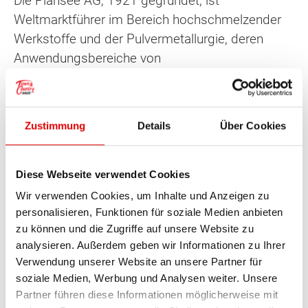
Die Plansee AG, 1921 gegründet, ist
Weltmarktführer im Bereich hochschmelzender
Werkstoffe und der Pulvermetallurgie, deren
Anwendungsbereiche von
Flachbildschirmtechnologien über
Leuchtstoffbestandteile aus Wolfram bis hin zur
Raumfahrttechnik reicht.
Zustimmung
Details
Über Cookies
Reutte ist durch eine Regionalbahnstrecke und
die Mittenwaldbahn der ÖBB mit dem Inntal im
Diese Webseite verwendet Cookies
Süden und dem Allgäu im Norden verbunden.
Wir verwenden Cookies, um Inhalte und Anzeigen zu
Eine Linie des österreichischen Postbus-
personalisieren, Funktionen für soziale Medien anbieten
Unternehmens verkehrt zwischen Reutte und
zu können und die Zugriffe auf unsere Website zu
Innsbruck über den Fernpass.
analysieren. Außerdem geben wir Informationen zu Ihrer
Verwendung unserer Website an unsere Partner für
soziale Medien, Werbung und Analysen weiter. Unsere
Reutte gilt als Schul- und Ausbildungszentrum.
Partner führen diese Informationen möglicherweise mit