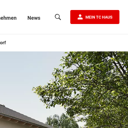
nehmen
News
MEIN TC HAUS
orf