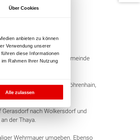
Über Cookies
 Medien anbieten zu können
hrer Verwendung unserer
 führen diese Informationen
renze. Die Fläche der Stadtgemeinde
ie im Rahmen Ihrer Nutzung
 Siedlungen Oberlisse und Föhrenhain,
Alle zulassen
 Straße.
of Gerasdorf nach Wolkersdorf und
 an der Thaya.
hemaliger Wehrmauer umgeben. Ebenso