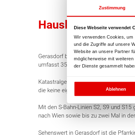
Zustimmung
Hausbau in Gerasd
Wonach möch
Diese Webseite verwendet 
Wir verwenden Cookies, um I
und die Zugriffe auf unsere 
Website an unsere Partner fü
Gerasdorf bei Wien liegt im Weinvierte
möglicherweise mit weiteren
umfasst 35,2 Quadratkilometer. 1,17 P
der Dienste gesammelt habe
Katastralgemeinden sind Gerasdorf, Ka
Ablehnen
die keine eigene Katastralgemeinde bil
Mit den S-Bahn-Linien S2, S9 und S15 
nach Wien sowie bis zu zwei Mal in de
Sehenswert in Gerasdorf ist die Pfarr