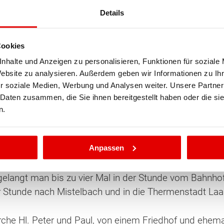
Details
orf
ten Sie suchen?
Cookies
nhalte und Anzeigen zu personalisieren, Funktionen für soziale
Website zu analysieren. Außerdem geben wir Informationen zu I
r soziale Medien, Werbung und Analysen weiter. Unsere Partner
l in Niederösterreich an der nördlichen Wiener Stadtg
 Daten zusammen, die Sie ihnen bereitgestellt haben oder die s
rozent der Fläche sind bewaldet.
n.
pellerfeld und Seyring. Außer diesen gibt es noch die
Anpassen
den, sowie das Industriegebiet Seyring an der Brünner
gelangt man bis zu vier Mal in der Stunde vom Bahnh
r Stunde nach Mistelbach und in die Thermenstadt Laa
kirche Hl. Peter und Paul, von einem Friedhof und e