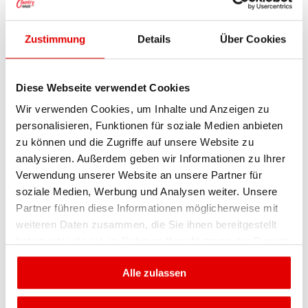
beispielsweise vorgegegeben, dass Bauherren
ihre Fassade und ihr Dach dem ortsüblichen
Zustimmung
Details
Über Cookies
Gesamtbild anpassen müssen. Das heißt im
Konkreten, dass Sie in einer Siedlung mit
Satteldächern kein Flachdach oder Walmdach
Diese Webseite verwendet Cookies
bauen dürfen. Vor dem Hausbau sollten Sie sich
Wir verwenden Cookies, um Inhalte und Anzeigen zu
mit der zuständigen Baubehörde
personalisieren, Funktionen für soziale Medien anbieten
auseinandersetzen und Einsicht in den
zu können und die Zugriffe auf unsere Website zu
Bebauungsplan und die Gemeindeverordnung
analysieren. Außerdem geben wir Informationen zu Ihrer
nehmen.
Verwendung unserer Website an unsere Partner für
soziale Medien, Werbung und Analysen weiter. Unsere
Bei Town & Country Haus stehen Sie mit der
Partner führen diese Informationen möglicherweise mit
weiteren Daten zusammen, die Sie ihnen bereitgestellt
Planung nicht allein da. Sie entscheiden sich für
haben oder die sie im Rahmen Ihrer Nutzung der Dienste
ein schlüsselfertiges Massivhaus und
gesammelt haben.
Unterstützung in der Bauplanung und in der
Alle zulassen
Einholung von Genehmigungen. Als
Bauherrenfamilie genießen Sie den Vorteil, dass