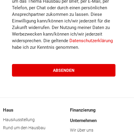
um das Thema Hausbau per Brief, per E-Mail, per
Waidhofen an der Thaya
Telefon, per Chat oder durch einen persönlichen
Ansprechpartner zukommen zu lassen. Diese
Einwilligung kann/können ich/wir jederzeit für die
Waidhofen an der Ybbs
Zukunft widerrufen. Der Nutzung meiner Daten zu
Werbezwecken kann/können ich/wir jederzeit
Zwettl
widersprechen. Die geltende
Datenschutzerklärung
habe ich zur Kenntnis genommen.
Braunau am Inn
Eferding
Freistadt
Gmunden
Haus
Finanzierung
HausAusstellung
Unternehmen
Grieskirchen
Rund um den Hausbau
Wir über uns