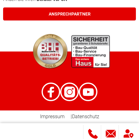
Steyr (Stadt)
ANSPRECHPARTNER
Urfahr-Umgebung
Vöcklabruck
Wels (Stadt)
Wels Land
Hallein
Sankt Johann im Pongau
Impressum
Datenschutz
Salzburg (Stadt)