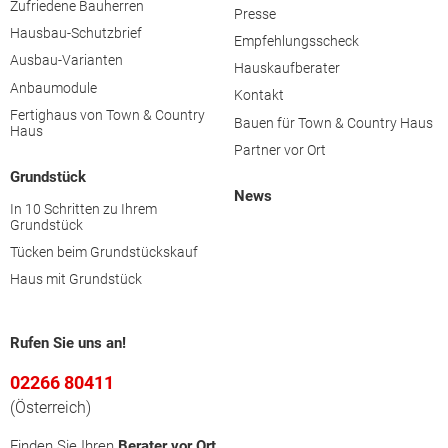
Zufriedene Bauherren
Presse
Kirchdorf an der Krems
Hausbau-Schutzbrief
Empfehlungsscheck
Ausbau-Varianten
Hauskaufberater
Linz (Stadt)
Anbaumodule
Kontakt
Fertighaus von Town & Country
Bauen für Town & Country Haus
Haus
Linz-Land
Partner vor Ort
Grundstück
Perg
News
In 10 Schritten zu Ihrem
Grundstück
Ried im Innkreis
Tücken beim Grundstückskauf
Haus mit Grundstück
Rohrbach
Rufen Sie uns an!
Schärding
02266 80411
(Österreich)
Steyr-Land
Finden Sie Ihren
Berater vor Ort