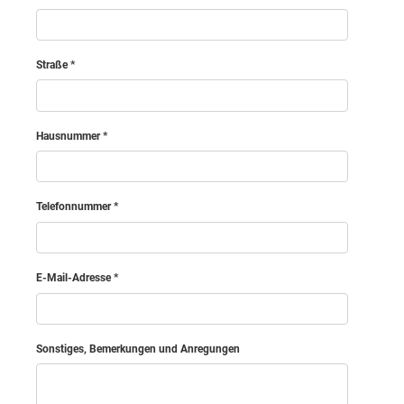
Treppenhaus
3.77 m²
Hollabrunn
Summe Bodenbelagsfläche
105.13
m²
Horn
Straße
Korneuburg
Hausnummer
Krems (Land)
Telefonnummer
Krems an der Donau (Stadt)
Lilienfeld
E-Mail-Adresse
Mödling
Sonstiges, Bemerkungen und Anregungen
Melk