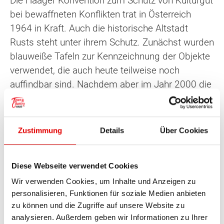
Die Haager Konvention zum Schutz von Kulturgut
bei bewaffneten Konflikten trat in Österreich
1964 in Kraft. Auch die historische Altstadt
Rusts steht unter ihrem Schutz. Zunächst wurden
blauweiße Tafeln zur Kennzeichnung der Objekte
verwendet, die auch heute teilweise noch
auffindbar sind. Nachdem aber im Jahr 2000 die
Novelle zum Denkmalschutzgesetz in Kraft trat,
haben diese ihre Gültigkeit verloren. Eine Liste
aller gemäß der Haager Konvention zu
Zustimmung
Details
Über Cookies
schützenden Objekte wurde veröffentlicht und
kann online abgerufen werden.
Diese Webseite verwendet Cookies
1975, im Jahr des europäischen,
Wir verwenden Cookies, um Inhalte und Anzeigen zu
architektonischen Erbes, wurde Rust, neben
personalisieren, Funktionen für soziale Medien anbieten
zu können und die Zugriffe auf unsere Website zu
Salzburg und Krems, als eine der drei
analysieren. Außerdem geben wir Informationen zu Ihrer
Modellstädte Österreichs ausgezeichnet.