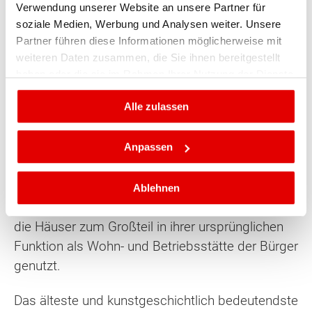
Verwendung unserer Website an unsere Partner für
Ausschlaggebend hierfür war, dass hier vitale
soziale Medien, Werbung und Analysen weiter. Unsere
Altstädte bestehen und keine revitalisierten.
Partner führen diese Informationen möglicherweise mit
weiteren Daten zusammen, die Sie ihnen bereitgestellt
Des Weiteren ist die Altstadt Rusts, genauso wie
haben oder die sie im Rahmen Ihrer Nutzung der Dienste
die Region Neusiedler See, seit 2001 auf der
gesammelt haben.
Alle zulassen
Liste der UNESCO-Weltkulturerbe-Stätten
vertreten. Erwähnenswert ist an dieser Stelle
auch, dass Rust mehrfach als Schönste Stadt
Anpassen
des Burgenlandes ausgezeichnet wurde. Dies
verdankt die Stadt ihren denkmalpflegerischen
Ablehnen
und kulturellen Bemühungen. Noch heute werden
die Häuser zum Großteil in ihrer ursprünglichen
Funktion als Wohn- und Betriebsstätte der Bürger
genutzt.
Das älteste und kunstgeschichtlich bedeutendste