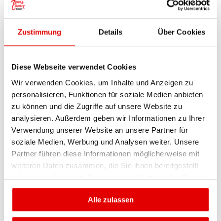
Zustimmung
Details
Über Cookies
Mit Sicherheit ins
Traumhaus
Diese Webseite verwendet Cookies
Wir verwenden Cookies, um Inhalte und Anzeigen zu
personalisieren, Funktionen für soziale Medien anbieten
geprüfte Qualität, garantierte
zu können und die Zugriffe auf unsere Website zu
Bauzeit und faire Fixpreise
analysieren. Außerdem geben wir Informationen zu Ihrer
Verwendung unserer Website an unsere Partner für
Unabhängiger
soziale Medien, Werbung und Analysen weiter. Unsere
Finanzierungsservice
Partner führen diese Informationen möglicherweise mit
weiteren Daten zusammen, die Sie ihnen bereitgestellt
Baufertigstellungs-Bürgschaft
haben oder die sie im Rahmen Ihrer Nutzung der Dienste
und vom
gesammelt haben.
Wirtschaftstreuhänder verwaltetes
Alle zulassen
Treuhandkonto