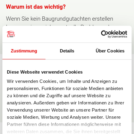
Warum ist das wichtig?
Wenn Sie kein Baugrundgutachten erstellen
lassen, zeigen sich eventuelle Probleme des
Baugrundes erst viel später und dann kann es
für Sie als Bauherrn richtig teuer werden
Zustimmung
Details
Über Cookies
TÜV-geprüfte Bau- und
Montagevorschriften
Diese Webseite verwendet Cookies
Wir verwenden Cookies, um Inhalte und Anzeigen zu
Alle Bau- und Montagerichtlinien unserer Town &
personalisieren, Funktionen für soziale Medien anbieten
Country Häuser sind vom TÜV nach den
zu können und die Zugriffe auf unsere Website zu
anerkannten Regeln der Technik geprüft und
analysieren. Außerdem geben wir Informationen zu Ihrer
Verwendung unserer Website an unsere Partner für
freigegeben worden.
soziale Medien, Werbung und Analysen weiter. Unsere
Partner führen diese Informationen möglicherweise mit
Individuelle Gestaltung Ihres
weiteren Daten zusammen, die Sie ihnen bereitgestellt