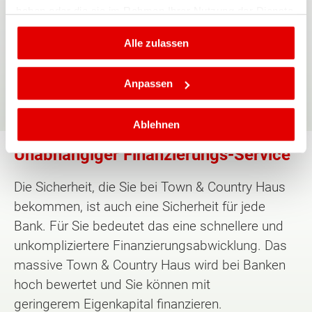
haben oder die sie im Rahmen Ihrer Nutzung der Dienste
Traumhauses
gesammelt haben.
Alle zulassen
Sie sehen von Anfang an, was Sie später
bekommen und wie viel es kosten wird. Alle
Anpassen
unsere Haustypen lassen sich nach Ihren
Vorstellungen verwirklichen.
Ablehnen
Unabhängiger Finanzierungs-Service
Die Sicherheit, die Sie bei Town & Country Haus
bekommen, ist auch eine Sicherheit für jede
Bank. Für Sie bedeutet das eine schnellere und
unkompliziertere Finanzierungsabwicklung. Das
massive Town & Country Haus wird bei Banken
hoch bewertet und Sie können mit
geringerem Eigenkapital finanzieren.