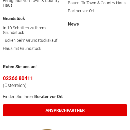
Fertighaus von Town & Country
Bauen für Town & Country Haus
Haus
Partner vor Ort
Kirchdorf an der Krems
Grundstück
News
In 10 Schritten zu Ihrem
Linz (Stadt)
Grundstück
Tücken beim Grundstückskauf
Linz-Land
Haus mit Grundstück
Perg
Rufen Sie uns an!
02266 80411
Ried im Innkreis
(Österreich)
Finden Sie Ihren
Berater vor Ort
Rohrbach
ANSPRECHPARTNER
Schärding
Steyr-Land