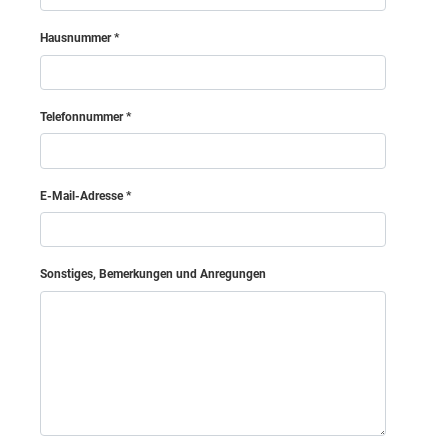
Hausnummer
Hollabrunn
Horn
Telefonnummer
Korneuburg
E-Mail-Adresse
Krems (Land)
Krems an der Donau (Stadt)
Sonstiges, Bemerkungen und Anregungen
Lilienfeld
Mödling
Melk