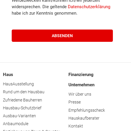
Werbezwecken kann/können ich/wir jederzeit
widersprechen. Die geltende
Datenschutzerklärung
habe ich zur Kenntnis genommen.
Waidhofen an der Thaya
Waidhofen an der Ybbs
Zwettl
Braunau am Inn
Haus
Finanzierung
Eferding
HausAusstellung
Unternehmen
Rund um den Hausbau
Wir über uns
Freistadt
Zufriedene Bauherren
Presse
Hausbau-Schutzbrief
Empfehlungsscheck
Gmunden
Ausbau-Varianten
Hauskaufberater
Anbaumodule
Kontakt
Grieskirchen