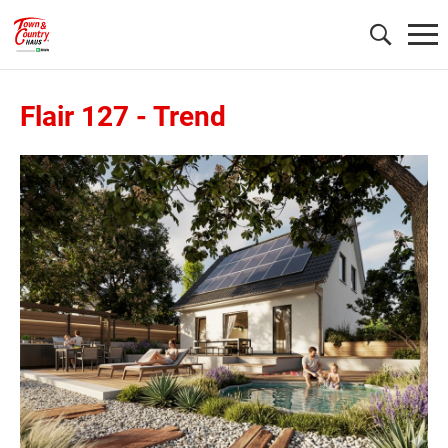
Flair 127
-
Trend
Wonach möchten Sie suchen?