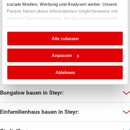
soziale Medien, Werbung und Analysen weiter. Unsere
Mehrfamilienhäuser
Partner führen diese Informationen möglicherweise mit
weiteren Daten zusammen, die Sie ihnen bereitgestellt
Von 190 - 210 m² Wohnfläche
haben oder die sie im Rahmen Ihrer Nutzung der Dienste
gesammelt haben.
Alle zulassen
MEHRFAMILIENHÄUSER
Anpassen
Ablehnen
Bungalow bauen in Steyr:
Einfamilienhaus bauen in Steyr: