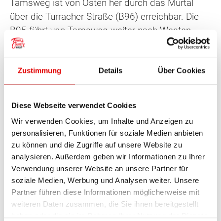
Tamsweg ist von Osten her durch das Murtal
über die Turracher Straße (B96) erreichbar. Die
B95 führt von Tamsweg weiter nach Westen
nach Mauterndorf, wo sie in der Katschberg
Straße (B99) eine Fortsetzung über den
Zustimmung
Details
Über Cookies
Radstädter Tauernpass nach Radstadt hat. Die
B96 führt durch das Murtal nach St. Michael im
Lungau, wo sie ebenfalls in die B99 über den
Diese Webseite verwendet Cookies
Katschberg nach Spittal an der Drau mündet. In
Wir verwenden Cookies, um Inhalte und Anzeigen zu
St. Michael im Lungau besteht auch Anschluss
personalisieren, Funktionen für soziale Medien anbieten
an die Tauernautobahn (A10).
zu können und die Zugriffe auf unsere Website zu
analysieren. Außerdem geben wir Informationen zu Ihrer
Außerdem ist Tamsweg auch der Endpunkt der
Verwendung unserer Website an unsere Partner für
schmalspurigen Murtalbahn aus Unzmarkt.
soziale Medien, Werbung und Analysen weiter. Unsere
Partner führen diese Informationen möglicherweise mit
In Tamsweg gibt es einige Schulen, von
weiteren Daten zusammen, die Sie ihnen bereitgestellt
haben oder die sie im Rahmen Ihrer Nutzung der Dienste
Volksschulen, Hauptschulen, Höherbildende