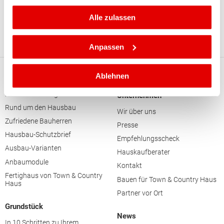
gesammelt haben.
Schulen bis zu Landwirtschaftsschule,
Alle zulassen
Landesberufsschule und Sonderpädagogischem
Zentrum.
Anpassen
Ablehnen
Haus
Finanzierung
HausAusstellung
Unternehmen
Rund um den Hausbau
Wir über uns
Zufriedene Bauherren
Presse
Hausbau-Schutzbrief
Empfehlungsscheck
Ausbau-Varianten
Hauskaufberater
Anbaumodule
Kontakt
Fertighaus von Town & Country
Bauen für Town & Country Haus
Haus
Partner vor Ort
Grundstück
News
In 10 Schritten zu Ihrem