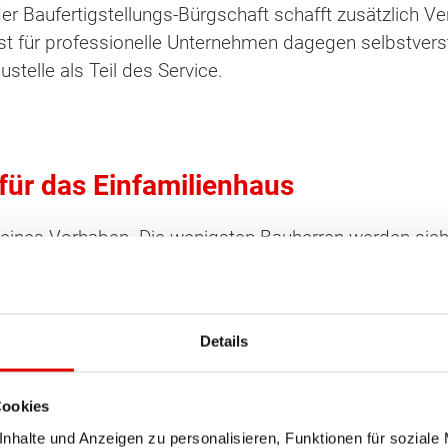
der Baufertigstellungs-Bürgschaft schafft zusätzlich 
st für professionelle Unternehmen dagegen selbstvers
telle als Teil des Service.
 für das Einfamilienhaus
kleines Vorhaben. Die wenigsten Bauherren werden sich
eigenen vier Wände. Gerade für die Zukunft der Bauherre
rfüllen sich ihren Traum doch lieber nicht, wenn sie b
es, Bedenken gegenüber der Finanzierung abzubauen. 
Details
ollte nicht zu knapp geplant sein. Mit einer Fixpreisga
otwendig wird. So wird eine sichere und regelmäßige 
ten Sie suchen?
Cookies
nhalte und Anzeigen zu personalisieren, Funktionen für soziale