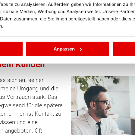
ners ist wichtig. Sollte eine Firma während der Bauarbei
Website zu analysieren. Außerdem geben wir Informationen zu I
r soziale Medien, Werbung und Analysen weiter. Unsere Partner
sitzen. Davor kann einer fairer Zahlungsplan schütze
 Daten zusammen, die Sie ihnen bereitgestellt haben oder die s
 Auftragslage eines Unternehmens kann Einblick in die w
n.
.
Anpassen
 dem Kunden
ss sich auf seinen
gemeine Umgang und die
s Vertrauen stark. Das
egweisend für die spätere
ernehmen ist Kontakt zu
issen und eine
n angeboten. Oft