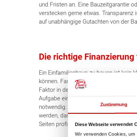
und Fristen an. Eine Bauzeitgarantie o
verstecken gerne etwas. Transparenz i
auf unabhängige Gutachten von der Baus
Die richtige Finanzierung
Ein Einfamilienhaus zu bauen ist kein 
können. Fast jeder finanziert sich die 
Faktor in der Planung. Viele Menschen e
Aufgabe eines guten Baupartners ist 
Zustimmung
notwendig. Eine gute Baufinanzierung s
werden, dass keine Nachfinanzierung n
Wonach möch
Seiten profitieren.
Diese Webseite verwendet 
Wir verwenden Cookies, um I