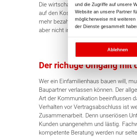
Die wirtschaftliche Stabilität des Part
und die Zugriffe auf unsere 
Website an unsere Partner fü
auf den Kosten für ihr
Einfamilienhaus
möglicherweise mit weiteren
mehr bezahlen als geleistet wurde. Die
der Dienste gesammelt habe
aber nicht immer von außen einsehbar
Ablehnen
Der richtige Umgang mit
Wer ein Einfamilienhaus bauen will, mu
Baupartner verlassen können. Der all
Art der Kommunikation beeinflussen da
Verhalten vor Vertragsabschluss ist w
Zusammenarbeit. Denn unseriösen Unt
Kunden unangenehm und lästig. Fachw
kompetente Beratung werden nur selte