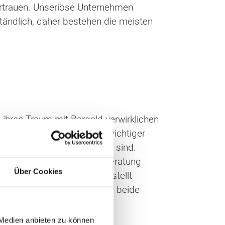
Vertrauen. Unseriöse Unternehmen
tändlich, daher bestehen die meisten
 ihren Traum mit Bargeld verwirklichen
n ist die Finanzierung ein wichtiger
ei der Finanzierung unsicher sind.
Dazu ist eine kompetente Beratung
Über Cookies
rantie kann zudem sichergestellt
Zahlung ermöglicht, von der beide
 Medien anbieten zu können