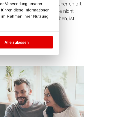
ten Pleite gehen, bleiben Bauherren oft
hrer Verwendung unserer
 führen diese Informationen
n, so müssen Kunden am Ende nicht
ie im Rahmen Ihrer Nutzung
irtschaftliche Situation geben, ist
Alle zulassen